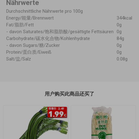
Nährwerte
Durchschnittliche Nährwerte pro 100g
Energy/能量/Brennwert
344kcal
Fat/脂肪/Fett
0g
- davon Saturates/饱和脂肪酸/gesättigte Fettsäuren
0g
Carbohydrate/碳水化合物/Kohlenhydrate
84g
- davon Sugars/糖/Zucker
0g
Protein/蛋白质/Eiweiß
0g
Salt/盐/Salz
0.08g
用户购买此商品还买了