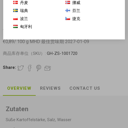
丹麦
挪威
瑞典
芬兰
波兰
捷克
匈牙利
九韶 九苕粉 细粉条 450g 日期见内页
€0,89/ 100 g MHD 最佳赏味期 2027-01-09
商品库存单位（SKU）:
GH-ZS-1001720
Share:
OVERVIEW
REVIEWS
CONTACT US
Zutaten
Süße Kartoffelstärke, Salz, Wasser