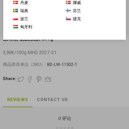
丹麦
挪威
瑞典
芬兰
波兰
捷克
匈牙利
对不起-这个产品已经不再提供
腊味居 脆皮肥肠 250g
3,98€/100g MHD 2027-01
商品库存单位（SKU）:
BD-LW-11502-1
Share:
REVIEWS
CONTACT US
0 评论