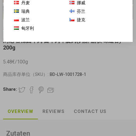
丹麦
挪威
瑞典
芬兰
波兰
捷克
匈牙利
对不起-这个产品已经不再提供
刘记 香辣卤牛肉 酱牛肉牛腱肉(肉酥 筋软 味道香)
200g
5.48€/100g
商品库存单位（SKU）:
BD-LW-1001728-1
Share:
OVERVIEW
REVIEWS
CONTACT US
Zutaten