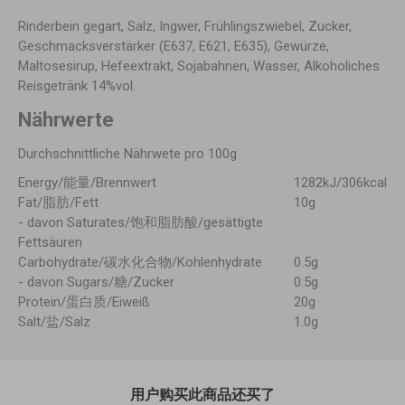
Rinderbein gegart, Salz, Ingwer, Frühlingszwiebel, Zucker,
Geschmacksverstärker (E637, E621, E635), Gewürze,
Maltosesirup, Hefeextrakt, Sojabahnen, Wasser, Alkoholiches
Reisgetränk 14%vol.
Nährwerte
Durchschnittliche Nährwete pro 100g
Energy/能量/Brennwert
1282kJ/306kcal
Fat/脂肪/Fett
10g
- davon Saturates/饱和脂肪酸/gesättigte
Fettsäuren
Carbohydrate/碳水化合物/Kohlenhydrate
0.5g
- davon Sugars/糖/Zucker
0.5g
Protein/蛋白质/Eiweiß
20g
Salt/盐/Salz
1.0g
用户购买此商品还买了