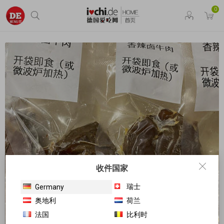
0
收件国家
瑞士
Germany
奥地利
荷兰
法国
比利时