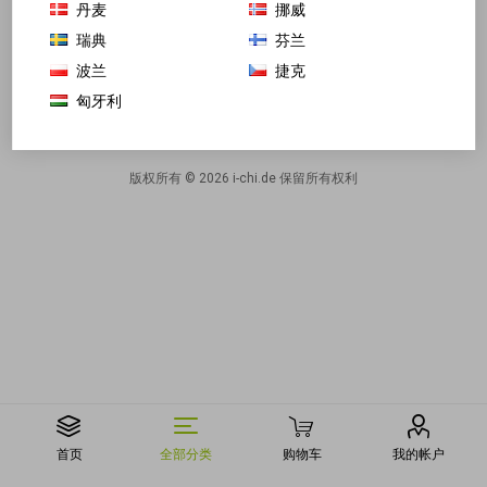
丹麦
挪威
瑞典
芬兰
波兰
捷克
自取专区
匈牙利
版权所有 © 2026 i-chi.de 保留所有权利
首页
全部分类
购物车
我的帐户