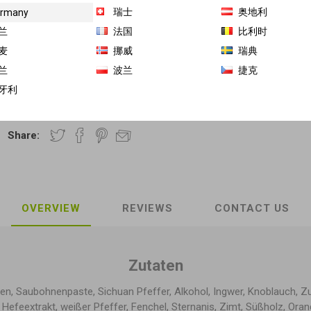
瑞士
奥地利
rmany
内页
兰
法国
比利时
麦
挪威
瑞典
€1,33 / 100 g 最佳赏味期 MHD： 2025-07-09
兰
波兰
捷克
牙利
商品库存单位（SKU）:
GH-HG-10200
Share:
OVERVIEW
REVIEWS
CONTACT US
Zutaten
oten, Saubohnenpaste, Sichuan Pfeffer, Alkohol, Ingwer, Knoblauch, Zu
 Hefeextrakt, weißer Pfeffer, Fenchel, Sternanis, Zimt, Süßholz, Or