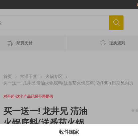
邮费支付
退换规则
首页
常温干货
火锅专区
买一送一! 龙井兄 清油火锅底料(送番茄火锅底料) 2x180g 日期见内页
对不起-这个产品已经不再提供
买一送一! 龙井兄 清油
火锅底料(送番茄火锅
收件国家
底料) 2x180g 日期见