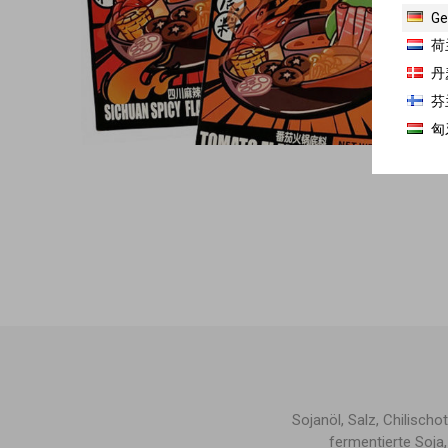
Ge
荷
丹
芬
匈
Sojanöl, Salz, Chilisch
fermentierte Soja,