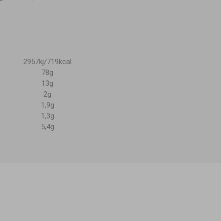
2957kj/719kcal
78g
13g
2g
1,9g
1,3g
5,4g