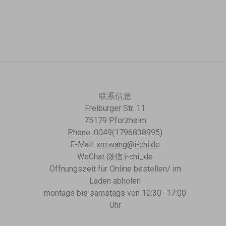
联系信息
Freiburger Str. 11
75179 Pforzheim
Phone: 0049(1796838995)
E-Mail:
xm.wang@i-chi.de
WeChat 微信:i-chi_de
Öffnungszeit für Online bestellen/ im
Laden abholen
montags bis samstags von 10:30- 17:00
Uhr