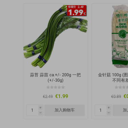
蒜苔 蒜苗 ca.+/- 200g 一把
金针菇 100g 
(+/-30g)
不同有差
€1.99
€
€2.49
€0.89
i
i
h
h