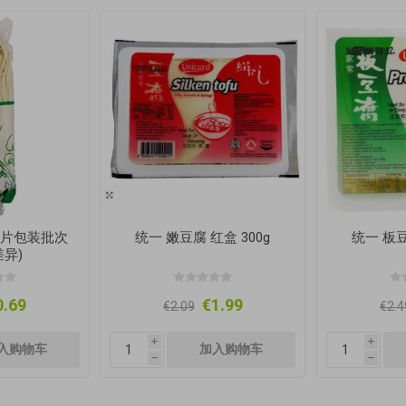
(图片包装批次
统一 嫩豆腐 红盒 300g
统一 板豆
异)
0.69
€1.99
€2.09
€2.4
i
i
h
h