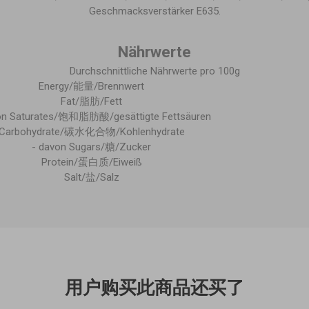
Geschmacksverstärker E635.
Nährwerte
Durchschnittliche Nährwerte pro 100g
Energy/能量/Brennwert
Fat/脂肪/Fett
on Saturates/饱和脂肪酸/gesättigte Fettsäuren
Carbohydrate/碳水化合物/Kohlenhydrate
- davon Sugars/糖/Zucker
Protein/蛋白质/Eiweiß
Salt/盐/Salz
用户购买此商品还买了