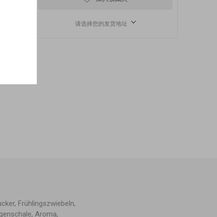
请选择您的发货地址
cker, Frühlingszwiebeln,
angenschale, Aroma,