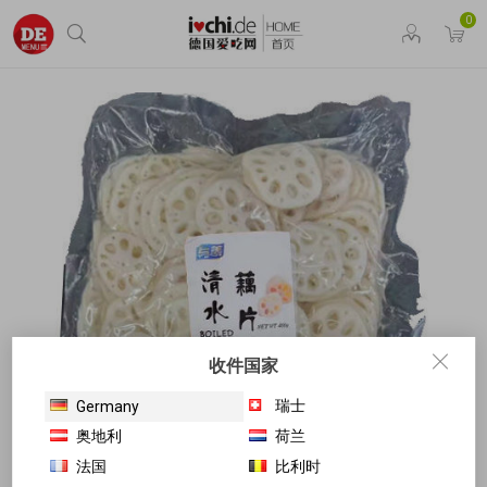
0
收件国家
瑞士
Germany
奥地利
荷兰
法国
比利时