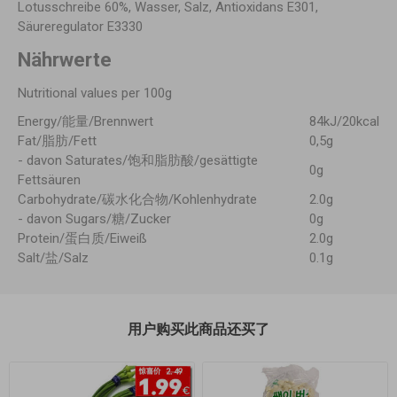
Lotusschreibe 60%, Wasser, Salz, Antioxidans E301,
Säureregulator E3330
Nährwerte
Nutritional values per 100g
Energy/能量/Brennwert
84kJ/20kcal
Fat/脂肪/Fett
0,5g
- davon Saturates/饱和脂肪酸/gesättigte
0g
Fettsäuren
Carbohydrate/碳水化合物/Kohlenhydrate
2.0g
- davon Sugars/糖/Zucker
0g
Protein/蛋白质/Eiweiß
2.0g
Salt/盐/Salz
0.1g
用户购买此商品还买了