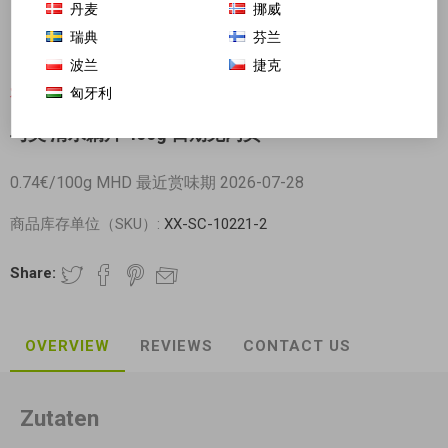
丹麦
挪威
瑞典
芬兰
波兰
捷克
匈牙利
对不起-这个产品已经不再提供
与美 清水藕片 400g 日期见内页
0.74€/100g MHD 最近赏味期 2026-07-28
商品库存单位（SKU）:
XX-SC-10221-2
Share:
OVERVIEW
REVIEWS
CONTACT US
Zutaten